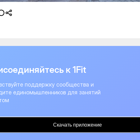
соединяйтесь к 1Fit
вствуйте поддержку сообщества и
дите единомышленников для занятий
том
Скачать приложение