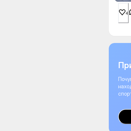
4
При
Почу
нахо
спор