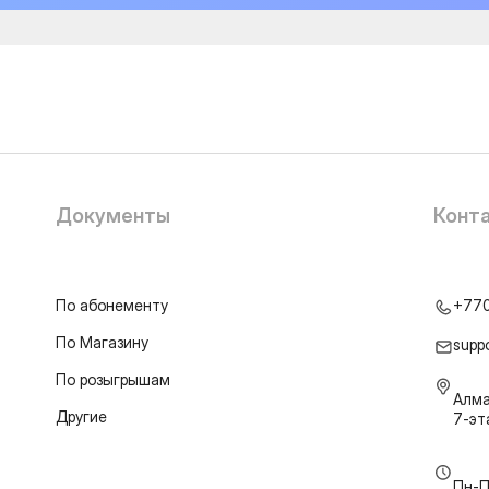
Документы
Конт
По абонементу
+77
По Магазину
supp
По розыгрышам
Алма
Другие
7-э
Пн-П