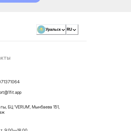
Уральск
RU
акты
071371064
ort@1fit.app
ты, БЦ 'VERUM', Мынбаева 151,
таж
т, 9:00—18:00