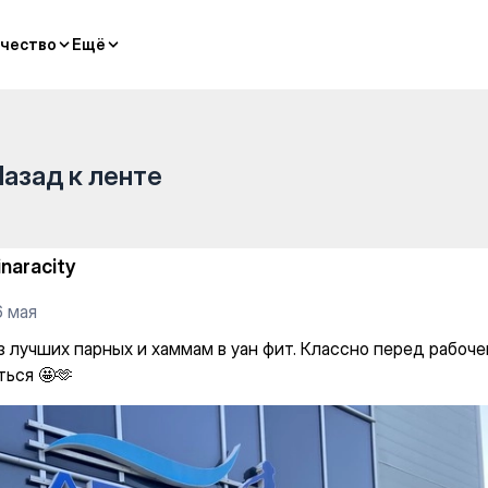
ммам в уан фит. Классно пер
чество
чество
Ещё
Ещё
Назад к ленте
inaracity
6 мая
з лучших парных и хаммам в уан фит. Классно перед рабоч
ться 🤩🫶