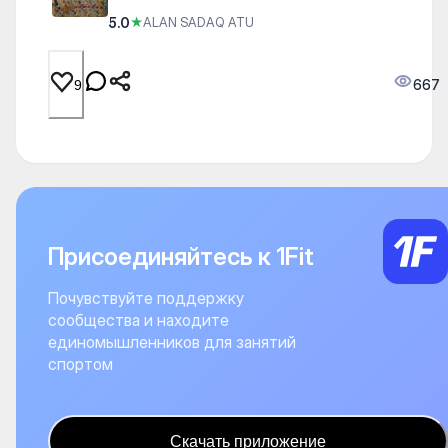
5.0
★
ALAN SADAQ ATU
667
9
Присоединяйтесь к 1Fit
Почувствуйте поддержку
сообщества и находите
единомышленников для занятий
спортом
Скачать приложение