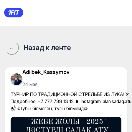
ALAN SADAQ ATU — Shooting
Назад к ленте
←
Adilbek_Kassymov
24 мая
ТУРНИР ПО ТРАДИЦИОННОЙ СТРЕЛЬБЕ ИЗ ЛУКА! 🏹
Подробнее: +7 777 738 13 12 📱 Instagram: alan.sadaq.atu
📬 «Түбін білмеген, түгін білмейді»