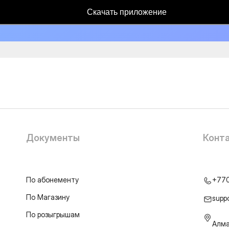
Скачать приложение
Документы
Конт
По абонементу
+77
По Магазину
supp
По розыгрышам
Алма