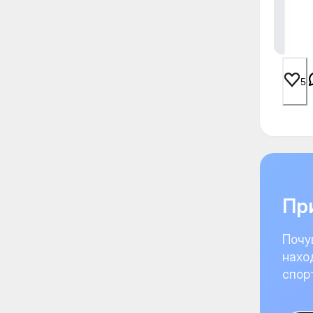
5
При
Почу
нахо
спор