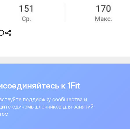
соединяйтесь к 1Fit
вствуйте поддержку сообщества и
дите единомышленников для занятий
том