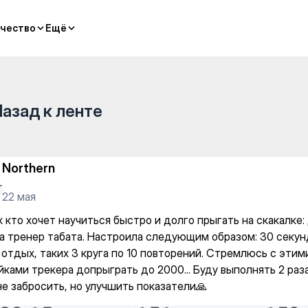
 быстро и долго прыгать на с
чество
чество
Ещё
Ещё
Назад к ленте
Northern
22 мая
 кто хочет научиться быстро и долго прыгать на скакалке: 
а тренер табата. Настроила следующим образом: 30 секун
 отдых, таких 3 круга по 10 повторений. Стремлюсь с этим
йками трекера допрыграть до 2000... Буду выполнять 2 раз
не забросить, но улучшить показатели🙏