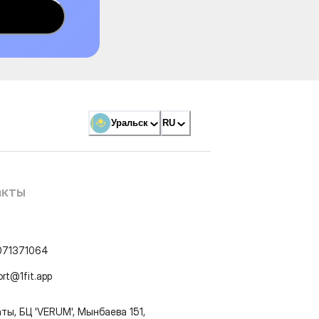
Уральск
RU
акты
071371064
ort@1fit.app
ты, БЦ 'VERUM', Мынбаева 151,