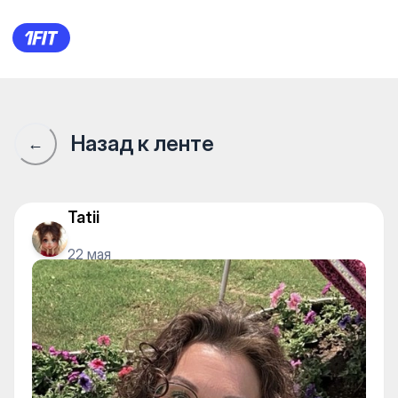
Green Land — Other
Назад к ленте
←
Tatii
22 мая