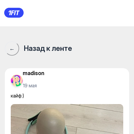
кайф:)
Назад к ленте
←
madison
19 мая
кайф:)