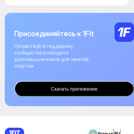
Присоединяйтесь к 1Fit
Почувствуйте поддержку
сообщества и находите
единомышленников для занятий
спортом
Скачать приложение
Уральск
RU