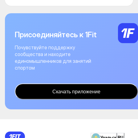
Присоединяйтесь к 1Fit
Почувствуйте поддержку
сообщества и находите
единомышленников для занятий
спортом
Скачать приложение
Уральск
RU