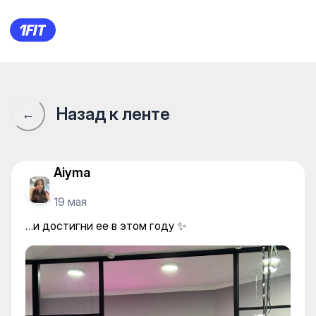
…и достигни ее в этом году 
Назад к ленте
←
Aiyma
19 мая
…и достигни ее в этом году ✨