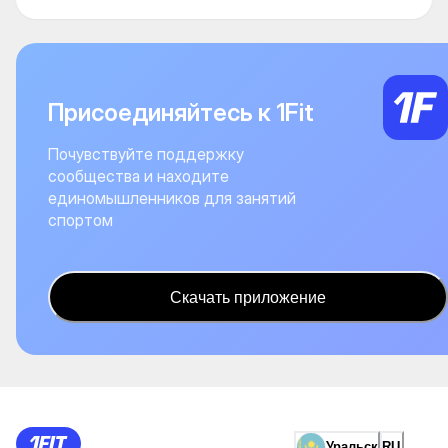
Присоединяйтесь к 1Fit
Почувствуйте поддержку
сообщества и находите
единомышленников для занятий
спортом
Скачать приложение
Уральск
RU