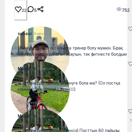
5
752
22
subaur
13 августа
@Molya_fit ADD орталықта тренер болу мүмкін. Бірақ
мен сол жерде ойнаған жоқпын, тек фитнесте болдым
Molya_fit
13 августа
ADD центрде теннис үйренуге бола ма? (Ол постқа
коммент жазылмайд екен🤷‍♀️)
Посмотреть ответы
Molya_fit
13 августа
1
Сіз деген банятанушы екенсіз) Посттың 80 пайызы