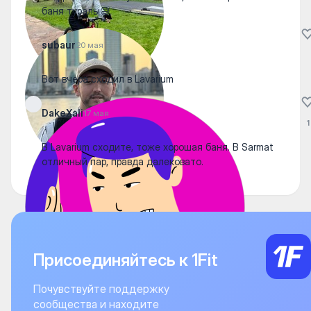
баня туралы😅
subaur
20 мая
Вот вчера сходил в Lavarium
DakeXali
17 мая
1
В Lavarium сходите, тоже хорошая баня. В Sarmat
отличный пар, правда далековато.
Присоединяйтесь к 1Fit
Почувствуйте поддержку
сообщества и находите