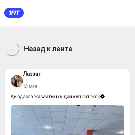
Fitness Olzha — Gym
Назад к ленте
←
Лаззат
16 мая
Қыздарға жасайтын ондай көп зат жоқ🌚