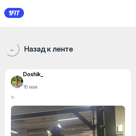
✨
Назад к ленте
←
Doshik_
16 мая
✨