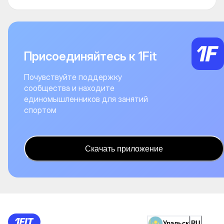
Присоединяйтесь к 1Fit
Почувствуйте поддержку
сообщества и находите
единомышленников для занятий
спортом
Скачать приложение
Уральск
RU