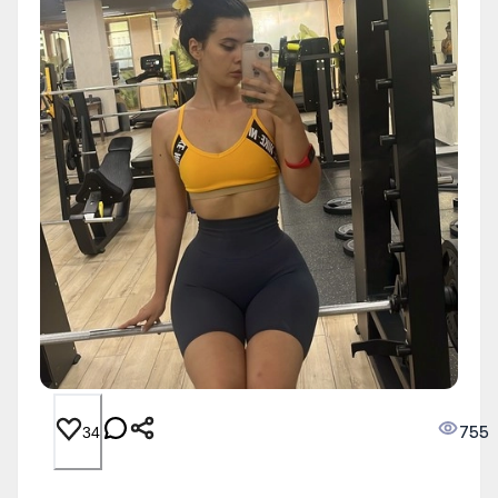
755
34