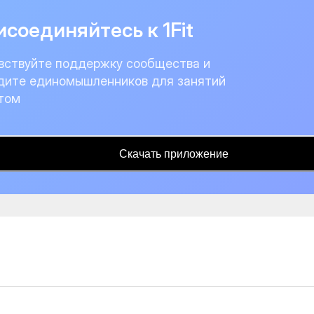
соединяйтесь к 1Fit
вствуйте поддержку сообщества и
дите единомышленников для занятий
том
Скачать приложение