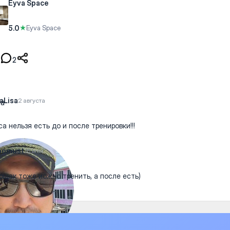
Eyva Space
5.0
★
Eyva Space
2
aLisa
2 августа
са нельзя есть до и после тренировки!!!
nomust
16 мая
ощак тоже иожно тренить, а после есть)