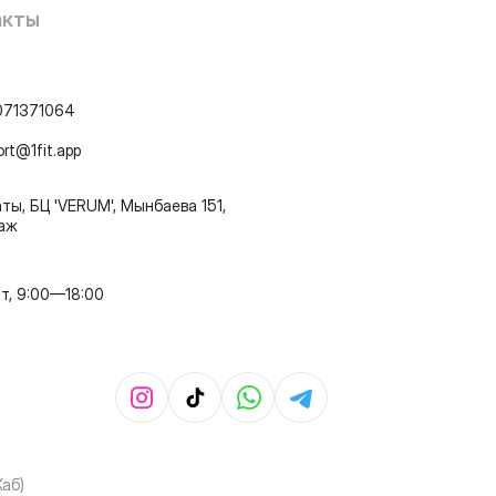
акты
071371064
ort@1fit.app
ты, БЦ 'VERUM', Мынбаева 151,
таж
т, 9:00—18:00
Хаб)