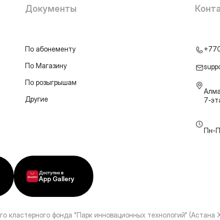
Документы
Конт
По абонементу
+77
По Магазину
supp
По розыгрышам
Алма
Другие
7-э
Пн-П
Доступно в
App Gallery
го кластерного фонда "Парк инновационных технологий" (Астана 