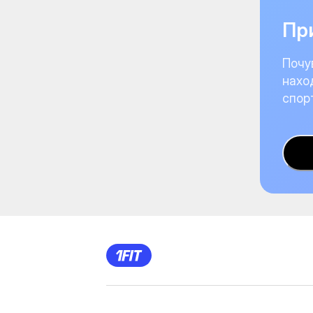
При
Почу
нахо
спор