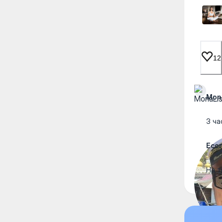
12
Mon
3 ча
Eco
На т