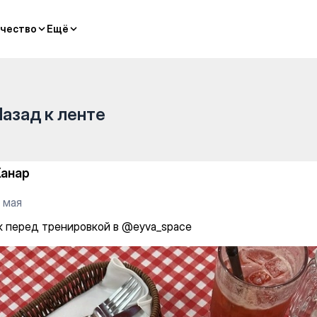
чество
чество
Ещё
Ещё
Назад к ленте
анар
 мая
к перед тренировкой в @eyva_space