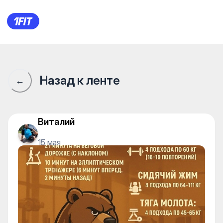
ProGym 3 — Individual classe
Назад к ленте
←
Виталий
15 мая