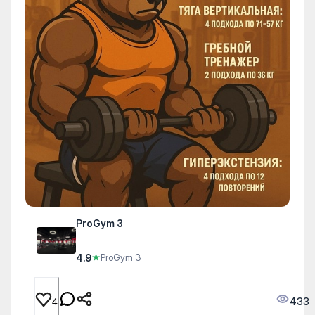
ProGym 3
4.9
★
ProGym 3
433
4