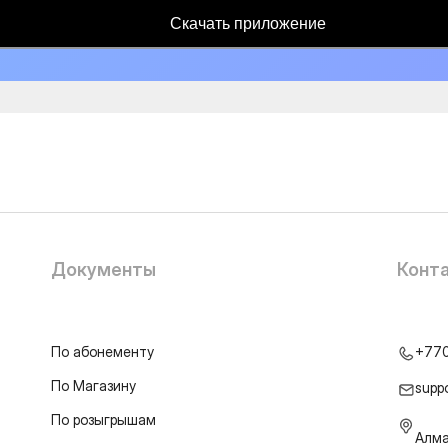
Скачать приложение
Документы
Конт
По абонементу
+77
По Магазину
supp
По розыгрышам
Алма