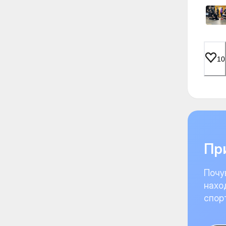
10
При
Почу
нахо
спор