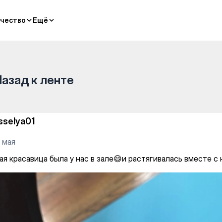
lates
чество
чество
Ещё
Ещё
Назад к ленте
sselya01
 мая
ая красавица была у нас в зале😄и растягивалась вместе с 