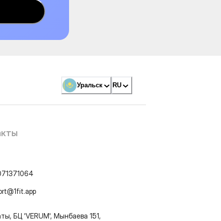
Уральск
RU
акты
071371064
ort@1fit.app
ты, БЦ 'VERUM', Мынбаева 151,