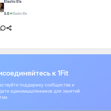
Elastic Els
5.0
★
Elastic Els
соединяйтесь к 1Fit
вствуйте поддержку сообщества и
дите единомышленников для занятий
том