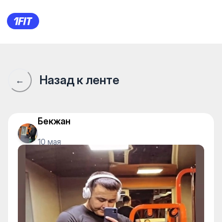
Maximum Gym — Individual cl
Назад к ленте
←
Бекжан
10 мая