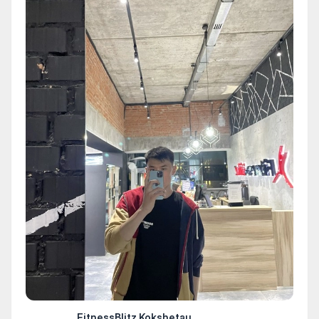
FitnessBlitz Kokshetau