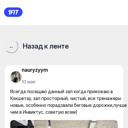
FitnessBlitz Kokshetau — Indi
Назад к ленте
←
nauryzyym
10 мая
Всегда посещаю данный зал когда приезжаю в
Кокшетау, зал просторный, чистый, все тренажеры
новые, особенно порадовали беговые дорожки,лучше
чем в Инвиктус, советую всем)