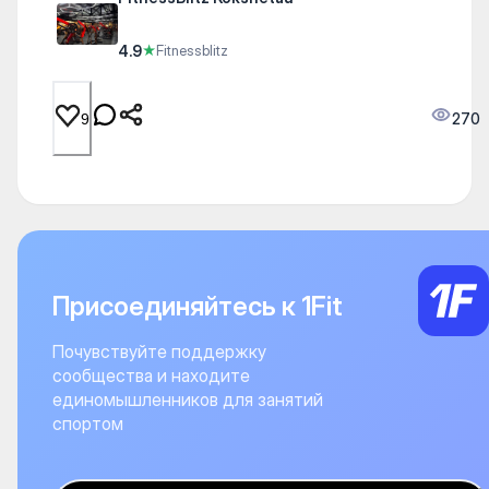
4.9
★
Fitnessblitz
270
9
Присоединяйтесь к 1Fit
Почувствуйте поддержку
сообщества и находите
единомышленников для занятий
спортом