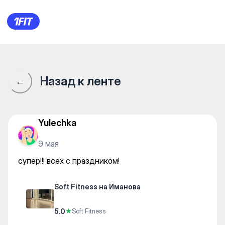
Soft Fitness на Иманова — Str
Назад к ленте
←
Yulechka
9 мая
супер!!! всех с праздником!
Soft Fitness на Иманова
5.0
★
Soft Fitness