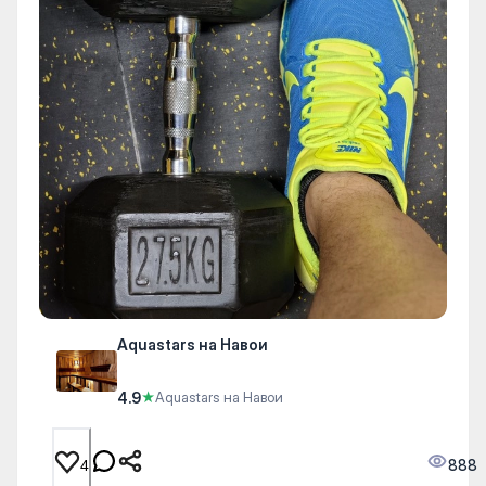
Aquastars на Навои
4.9
★
Aquastars на Навои
888
4