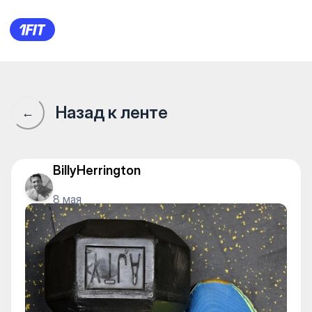
Aquastars на Навои — Individ
Назад к ленте
←
BillyHerrington
8 мая