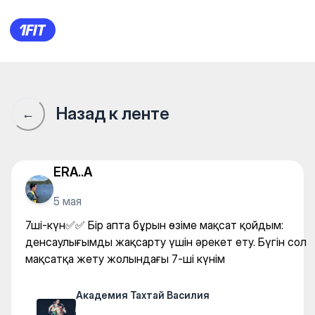
Академия Тахтай Василия — M
Назад к ленте
←
ERA..A
5 мая
7ші-күн✅✅ Бір апта бұрын өзіме мақсат қойдым:
денсаулығымды жақсарту үшін әрекет ету. Бүгін сол
мақсатқа жету жолындағы 7-ші күнім
Академия Тахтай Василия