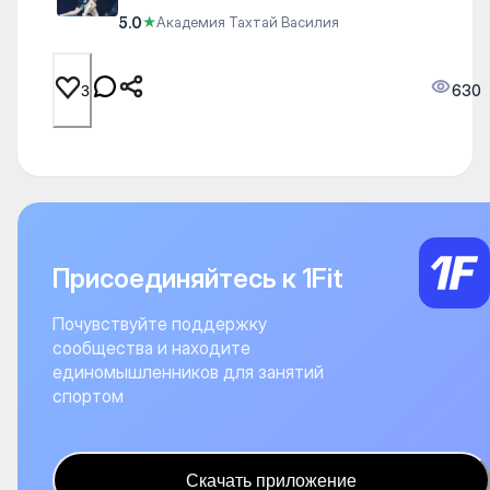
5.0
★
Академия Тахтай Василия
630
3
Присоединяйтесь к 1Fit
Почувствуйте поддержку
сообщества и находите
единомышленников для занятий
спортом
Скачать приложение