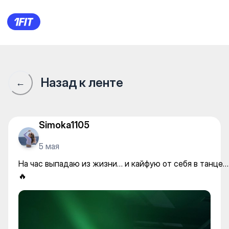
На час выпадаю из жизни… и 
Назад к ленте
←
Simoka1105
5 мая
На час выпадаю из жизни… и кайфую от себя в танце…
🔥