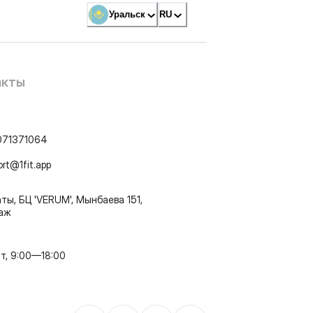
Уральск
RU
акты
071371064
ort@1fit.app
ты, БЦ 'VERUM', Мынбаева 151,
таж
т, 9:00—18:00