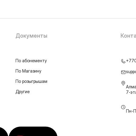
Документы
Конт
По абонементу
+77
По Магазину
supp
По розыгрышам
Алма
Другие
7-э
Пн-П