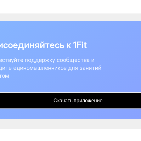
соединяйтесь к 1Fit
вствуйте поддержку сообщества и
дите единомышленников для занятий
том
Скачать приложение