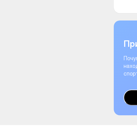
При
Почу
нахо
спор