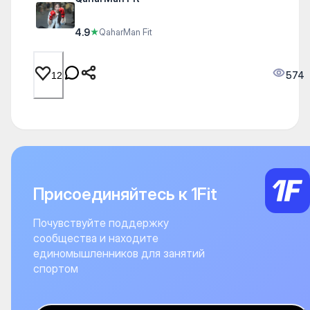
4.9
★
QaharMan Fit
574
12
Присоединяйтесь к 1Fit
Почувствуйте поддержку
сообщества и находите
единомышленников для занятий
спортом