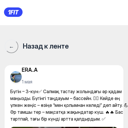
A2Fitness — Gym
Назад к ленте
←
ERA..A
1 мая
Бүгін – 3-күн✅ Салмақ тастау жолындағы әр қадам
маңызды. Бүгінгі таңдауым – бассейн. 🏊‍♂️ Кейде ең
үлкен жеңіс – өзіңе “мен қолымнан келеді” деп айту. 
Әр тамшы тер – мақсатқа жақындатар күш. 🔥🔥 Бас
тартпай, тағы бір күнді артта қалдырдым. ✅