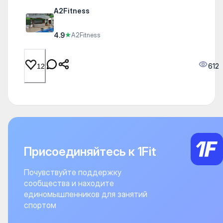
A2Fitness
4.9
★
A2Fitness
612
12
Присоединяйтесь к 1Fit
Почувствуйте поддержку
сообщества и находите
единомышленников для занятий
спортом