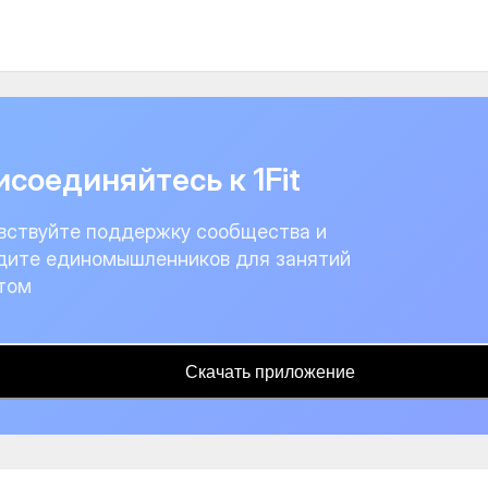
соединяйтесь к 1Fit
вствуйте поддержку сообщества и
дите единомышленников для занятий
том
Скачать приложение