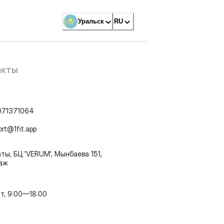
Уральск
RU
акты
071371064
ort@1fit.app
ты, БЦ 'VERUM', Мынбаева 151,
таж
т, 9:00—18:00