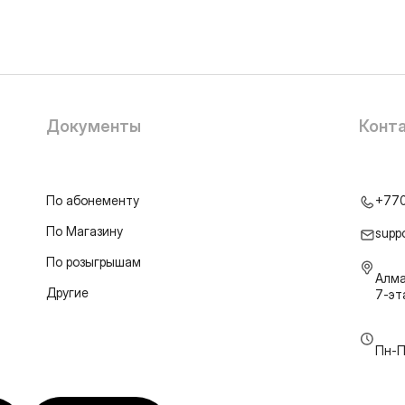
Документы
Конт
По абонементу
+77
По Магазину
supp
По розыгрышам
Алма
Другие
7-э
Пн-П