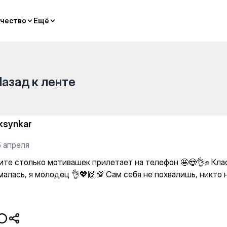
ек прилетает на телефон 🤩
чество
чество
Ещё
Ещё
Назад к ленте
ksynkar
5 апреля
фите столько мотивашек прилетает на телефон 🤩😍👌✊ Кла
малась, я молодец 👌💖🙌💯 Сам себя не похвалишь, никто 