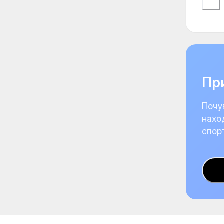
При
Почу
нахо
спор