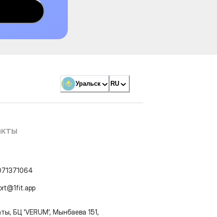
Уральск
RU
акты
071371064
ort@1fit.app
ты, БЦ 'VERUM', Мынбаева 151,