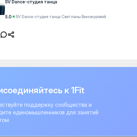
SV Dance-студия танца
5.0
★
SV Dance-студия танца Светланы Винокуровой
соединяйтесь к 1Fit
вствуйте поддержку сообщества и
дите единомышленников для занятий
том