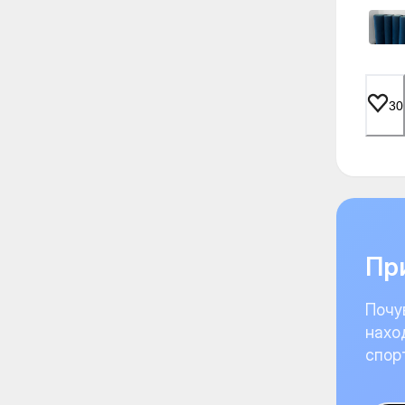
30
При
Почу
нахо
спор