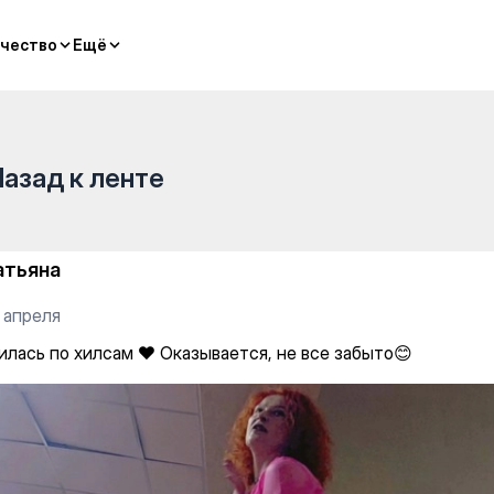
oga
чество
чество
Ещё
Ещё
Назад к ленте
атьяна
 апреля
илась по хилсам ❤️ Оказывается, не все забыто😊