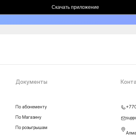
Скачать приложение
Документы
Конт
По абонементу
+77
По Магазину
supp
По розыгрышам
Алма