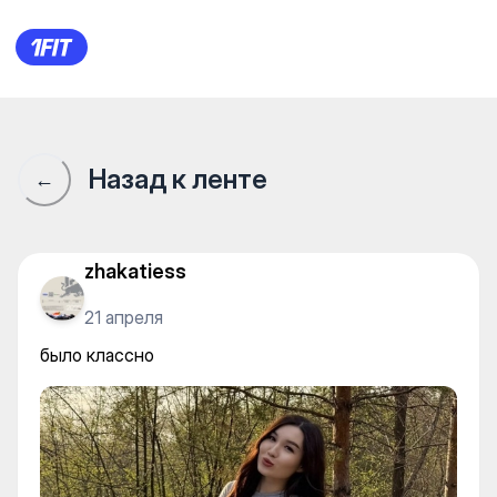
было классно
Назад к ленте
←
zhakatiess
21 апреля
было классно