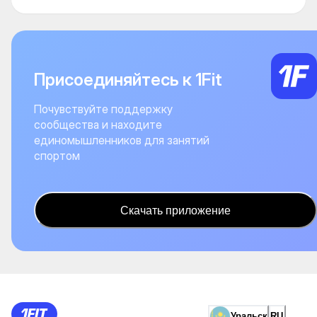
Присоединяйтесь к 1Fit
Почувствуйте поддержку
сообщества и находите
единомышленников для занятий
спортом
Скачать приложение
Уральск
RU