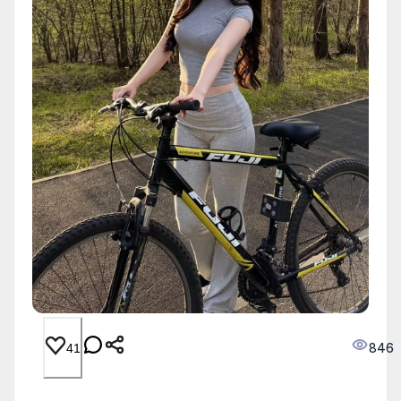
846
41