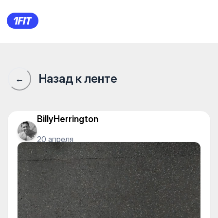
Сообщество 1Fit · 1Fit
Назад к ленте
←
BillyHerrington
20 апреля