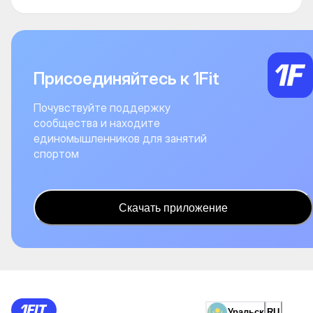
Присоединяйтесь к 1Fit
Почувствуйте поддержку
сообщества и находите
единомышленников для занятий
спортом
Скачать приложение
Уральск
RU