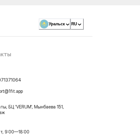
Уральск
RU
акты
071371064
ort@1fit.app
ты, БЦ 'VERUM', Мынбаева 151,
таж
т, 9:00—18:00