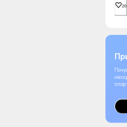
20
При
Почу
нахо
спор