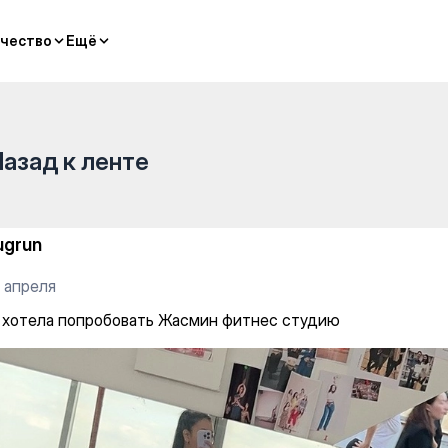
 Жасмин фитнес студию
чество
чество
Ещё
Ещё
Назад к ленте
ugrun
 апреля
 хотела попробовать Жасмин фитнес студию