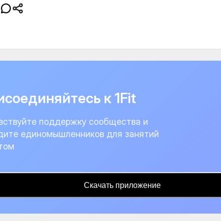
соединяйтесь к 1Fit
вствуйте поддержку сообщества и
дите единомышленников для занятий
том
Скачать приложение