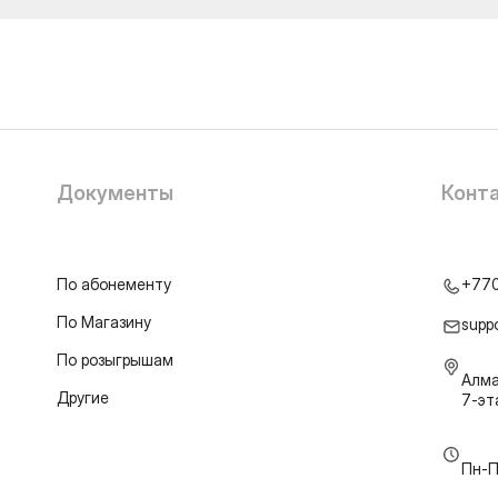
Документы
Конт
По абонементу
+77
По Магазину
supp
По розыгрышам
Алма
Другие
7-э
Пн-П