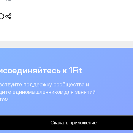
соединяйтесь к 1Fit
вствуйте поддержку сообщества и
дите единомышленников для занятий
том
Скачать приложение