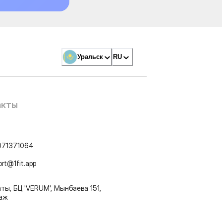
Уральск
RU
акты
071371064
ort@1fit.app
ты, БЦ 'VERUM', Мынбаева 151,
таж