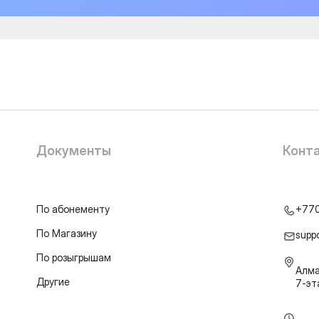
Документы
Конт
По абонементу
+77
По Магазину
supp
По розыгрышам
Алма
Другие
7-э