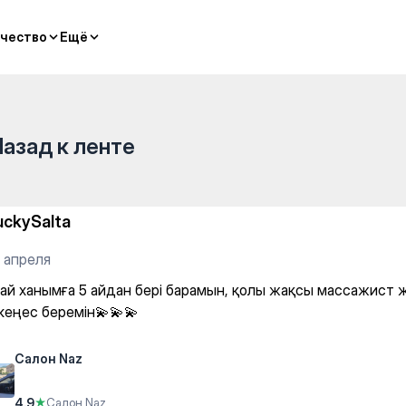
dures
чество
чество
Ещё
Ещё
Назад к ленте
uckySalta
 апреля
ай ханымға 5 айдан бері барамын, қолы жақсы массажист 
 кеңес беремін💫💫💫
Салон Naz
4.9
★
Салон Naz