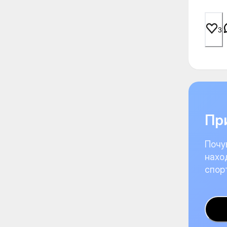
3
При
Почу
нахо
спор