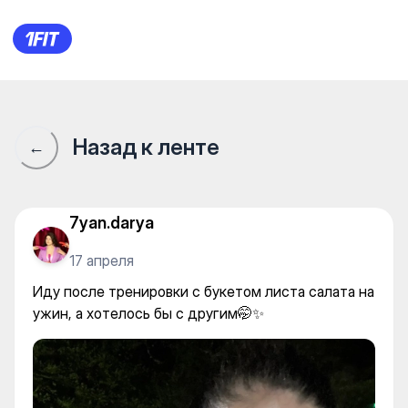
Иду после тренировки с буке
Назад к ленте
←
7yan.darya
17 апреля
Иду после тренировки с букетом листа салата на
ужин, а хотелось бы с другим🤭✨