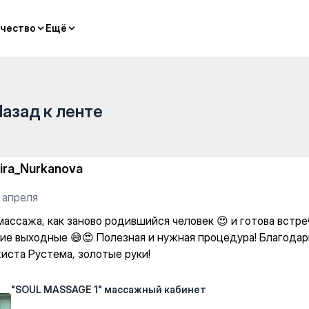
 кабинет — General and cla
чество
чество
Ещё
Ещё
Назад к ленте
ira_Nurkanova
 апреля
массажа, как заново родившийся человек 😍 и готова встре
ие выходные 😅😍 Полезная и нужная процедура! Благода
иста Рустема, золотые руки!
"SOUL MASSAGE 1" массажный кабинет