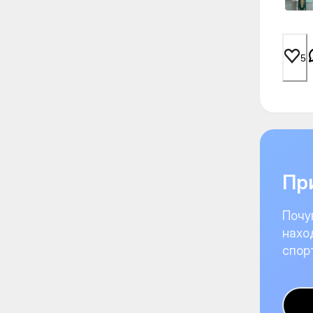
5
При
Почу
нахо
спор