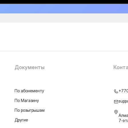
Документы
Конт
По абонементу
+77
По Магазину
supp
По розыгрышам
Алма
Другие
7-э