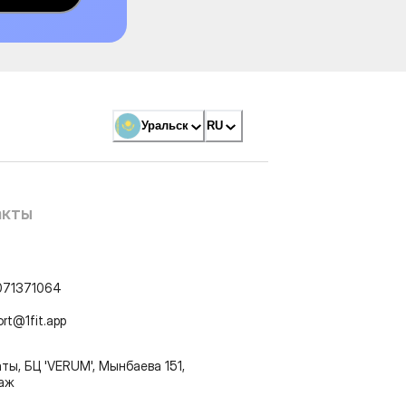
Уральск
RU
акты
071371064
ort@1fit.app
ты, БЦ 'VERUM', Мынбаева 151,
таж