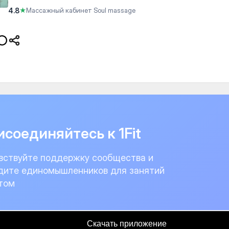
4.8
★
Массажный кабинет Soul massage
соединяйтесь к 1Fit
вствуйте поддержку сообщества и
дите единомышленников для занятий
том
Скачать приложение