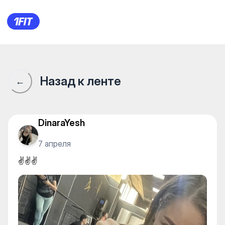
Stretching_Almaty — Fly yoga
Назад к ленте
←
DinaraYesh
7 апреля
✌️✌️✌️