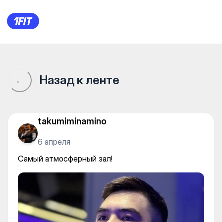
ADRENALINE на Шашкина —
Назад к ленте
←
takumiminamino
6 апреля
Самый атмосферный зал!