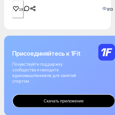
913
19
Присоединяйтесь к 1Fit
Почувствуйте поддержку
сообщества и находите
единомышленников для занятий
спортом
Скачать приложение