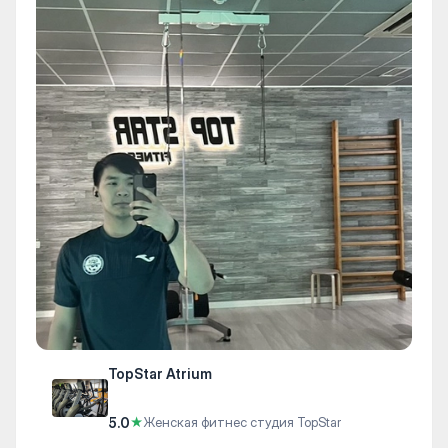
TopStar Atrium
5.0
★
Женская фитнес студия TopStar