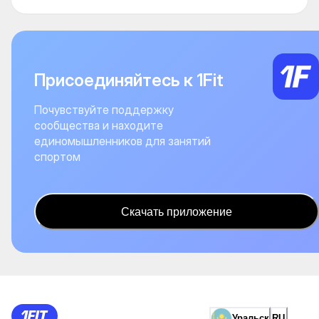
Присоединяйтесь к 1Fit
Почувствуйте поддержку
сообщества и находите
единомышленников для занятий
спортом
Скачать приложение
Уральск
RU