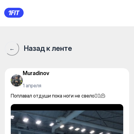
Поплавал отдуши пока ноги не
Назад к ленте
←
Muradinov
1 апреля
Поплавал отдуши пока ноги не свело😵‍💫🫠