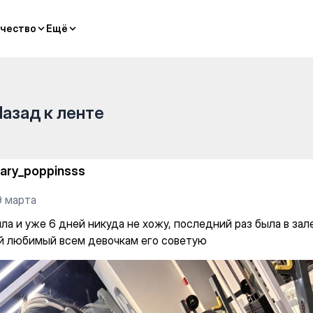
 не хожу, последний раз была 
чество
чество
Ещё
Ещё
Назад к ленте
ary_poppinsss
9 марта
а и уже 6 дней никуда не хожу, последний раз была в зале 
мой любимый всем девочкам его советую