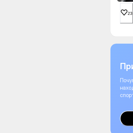
23
При
Почу
нахо
спор