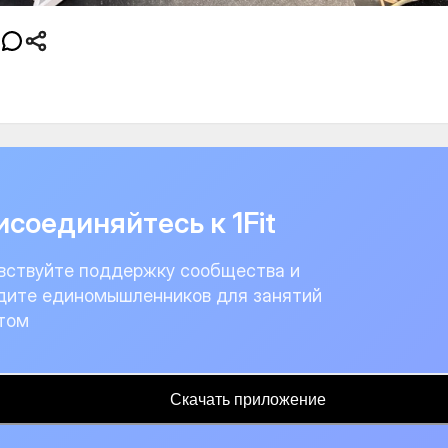
соединяйтесь к 1Fit
вствуйте поддержку сообщества и
дите единомышленников для занятий
том
Скачать приложение