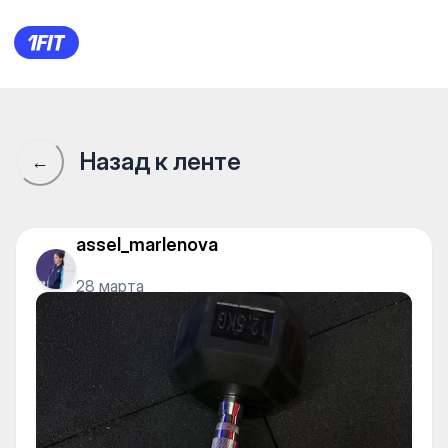
Underground Big на Мухамедх
Назад к ленте
←
assel_marlenova
28 марта