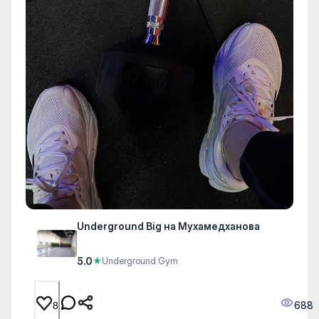
Underground Big на Мухамедханова
5.0
★
Underground Gym
688
8