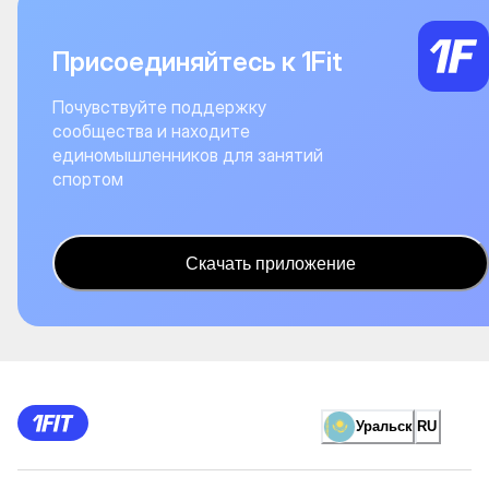
Присоединяйтесь к 1Fit
Почувствуйте поддержку
сообщества и находите
единомышленников для занятий
спортом
Скачать приложение
Уральск
RU