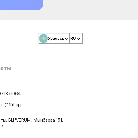
Уральск
RU
акты
071371064
ort@1fit.app
ты, БЦ 'VERUM', Мынбаева 151,
таж