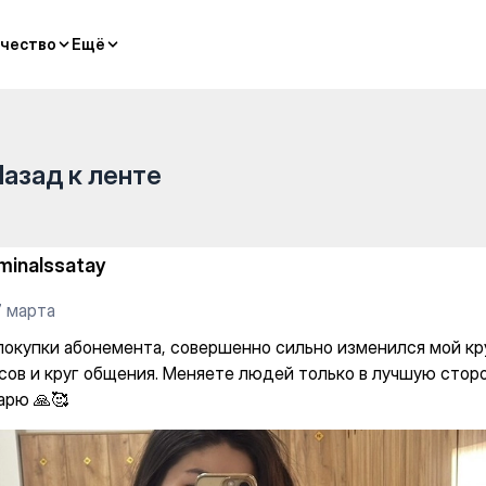
совершенно сильно изменился
чество
чество
Ещё
Ещё
Назад к ленте
minaIssatay
7 марта
покупки абонемента, совершенно сильно изменился мой кр
сов и круг общения. Меняете людей только в лучшую сторон
арю 🙏🥰