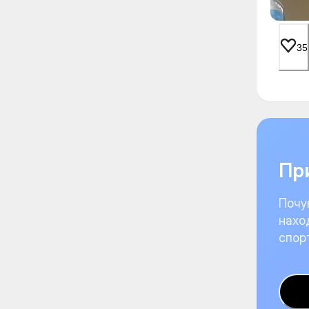
35
При
Почу
нахо
спор