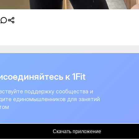
соединяйтесь к 1Fit
вствуйте поддержку сообщества и
дите единомышленников для занятий
том
Скачать приложение