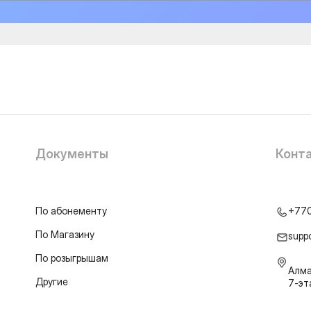
Документы
Конт
По абонементу
+77
По Магазину
supp
По розыгрышам
Алма
Другие
7-э