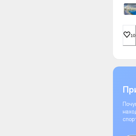
10
При
Почу
нахо
спор