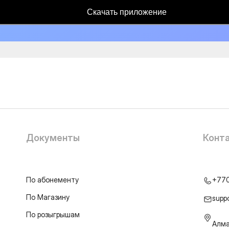
Скачать приложение
Документы
Конт
По абонементу
+77
По Магазину
supp
По розыгрышам
Алма