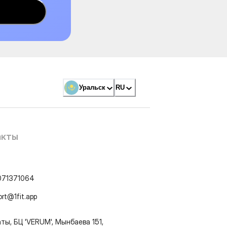
Уральск
RU
акты
071371064
ort@1fit.app
ты, БЦ 'VERUM', Мынбаева 151,