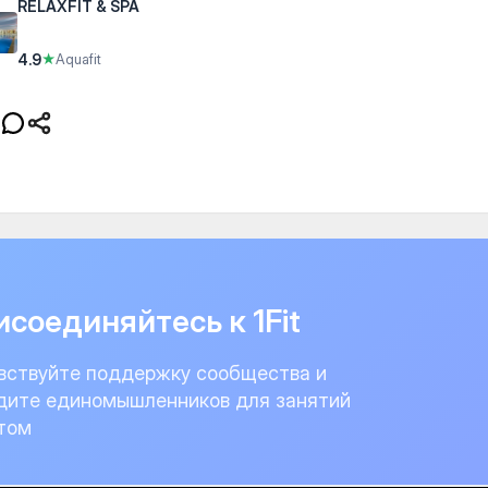
RELAXFIT & SPA
4.9
★
Aquafit
соединяйтесь к 1Fit
вствуйте поддержку сообщества и
дите единомышленников для занятий
том