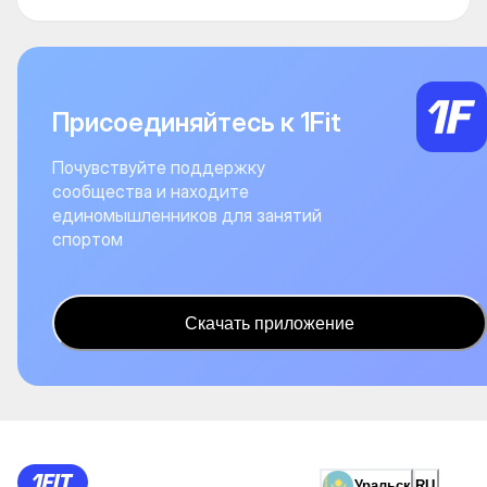
Присоединяйтесь к 1Fit
Почувствуйте поддержку
сообщества и находите
единомышленников для занятий
спортом
Скачать приложение
Уральск
RU