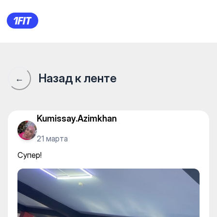
HARDWAY Мкр Аккент — Gy
Назад к ленте
←
Kumissay.Azimkhan
21 марта
Супер!