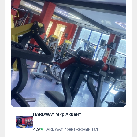
HARDWAY Мкр Аккент
4.9
★
HARDWAY тренажерный зал