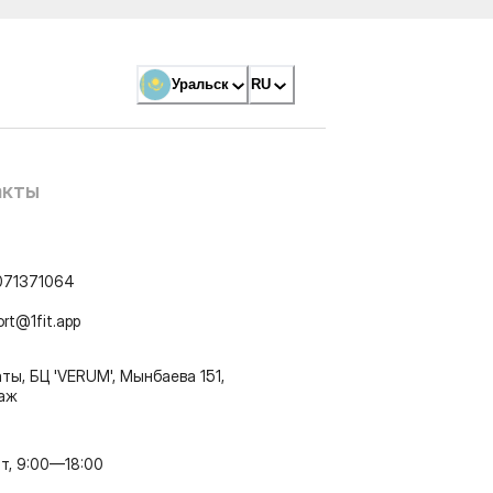
Уральск
RU
акты
071371064
ort@1fit.app
ты, БЦ 'VERUM', Мынбаева 151,
таж
т, 9:00—18:00