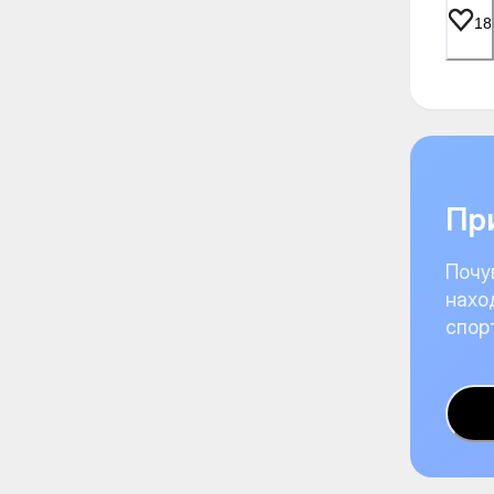
18
При
Почу
нахо
спор