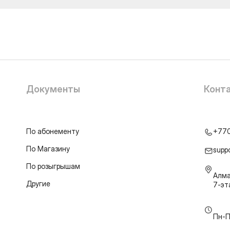
Документы
Конт
По абонементу
+77
По Магазину
supp
По розыгрышам
Алма
Другие
7-э
Пн-П