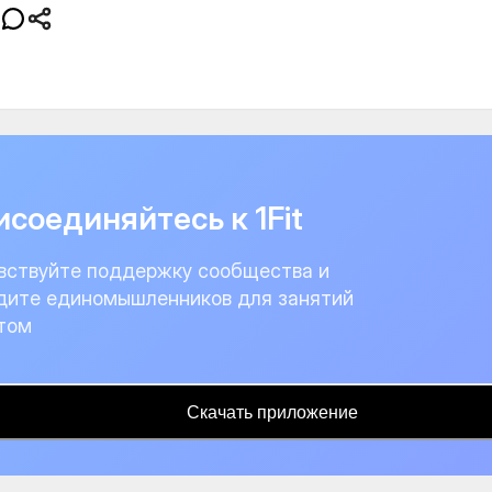
соединяйтесь к 1Fit
вствуйте поддержку сообщества и
дите единомышленников для занятий
том
Скачать приложение