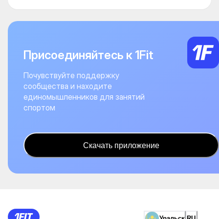
Присоединяйтесь к 1Fit
Почувствуйте поддержку
сообщества и находите
единомышленников для занятий
спортом
Скачать приложение
Уральск
RU