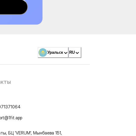
Уральск
RU
акты
071371064
ort@1fit.app
ты, БЦ 'VERUM', Мынбаева 151,