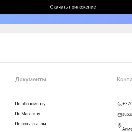
Скачать приложение
Документы
Конт
По абонементу
+77
По Магазину
supp
По розыгрышам
Алма