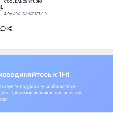
COOL DANCE STUDIO
4.9
★
COOL DANCE STUDIO
соединяйтесь к 1Fit
вствуйте поддержку сообщества и
дите единомышленников для занятий
том