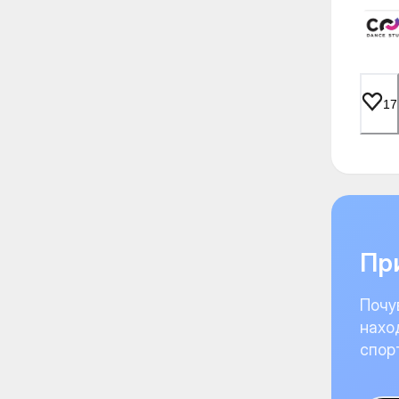
17
При
Почу
нахо
спор