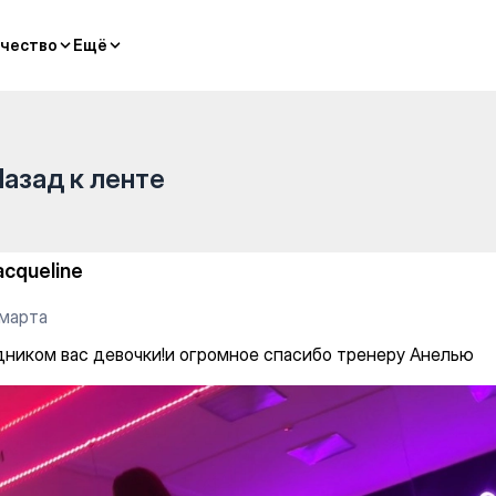
hing and Pilates
чество
чество
Ещё
Ещё
Назад к ленте
acqueline
 марта
дником вас девочки!и огромное спасибо тренеру Анелью