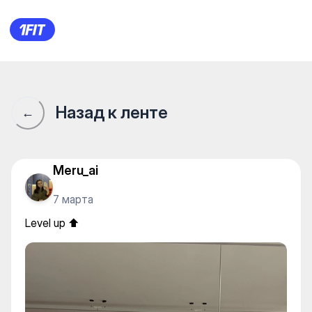
INSPIRE — Yoga
Назад к ленте
←
Meru_ai
7 марта
Level up ⬆️