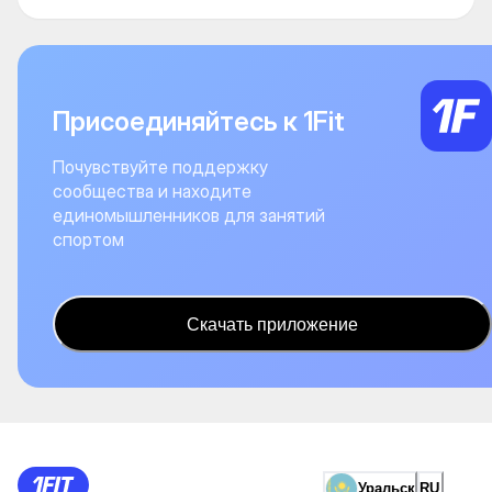
Присоединяйтесь к 1Fit
Почувствуйте поддержку
сообщества и находите
единомышленников для занятий
спортом
Скачать приложение
Уральск
RU