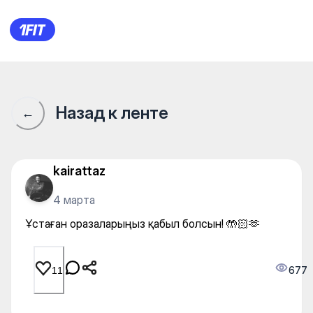
Ұстаған оразаларыңыз қабыл
Назад к ленте
←
kairattaz
4 марта
Ұстаған оразаларыңыз қабыл болсын! 🤲🏻🫶
677
11