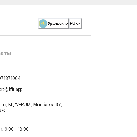
Уральск
RU
акты
071371064
ort@1fit.app
ты, БЦ 'VERUM', Мынбаева 151,
таж
т, 9:00—18:00