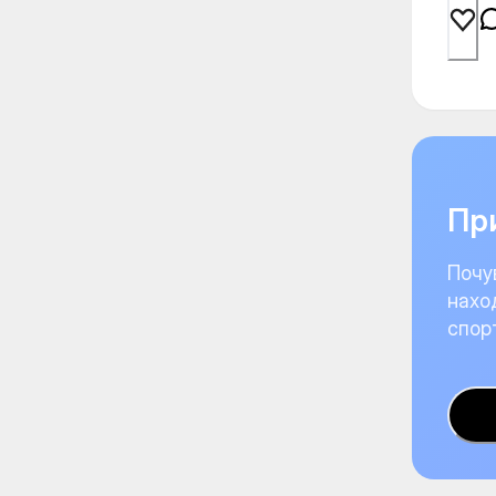
При
Почу
нахо
спор