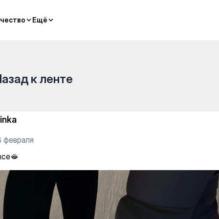
чество
чество
Ещё
Ещё
Назад к ленте
_inka
8 февраля
nce🫦