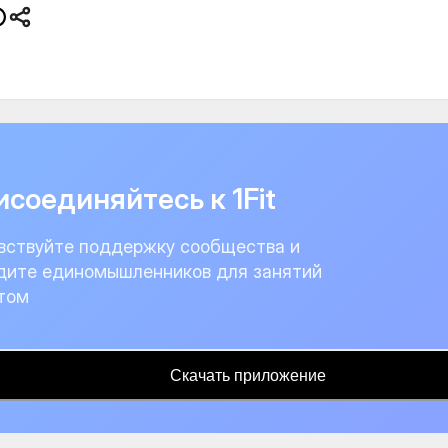
соединяйтесь к 1Fit
вствуйте поддержку сообщества и
дите единомышленников для занятий
том
Скачать приложение