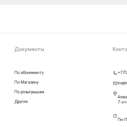
Документы
Конт
По абонементу
+77
По Магазину
supp
По розыгрышам
Алма
Другие
7-э
Пн-П