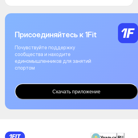
Присоединяйтесь к 1Fit
Почувствуйте поддержку
сообщества и находите
единомышленников для занятий
спортом
Скачать приложение
Уральск
RU