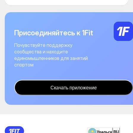
Присоединяйтесь к 1Fit
Почувствуйте поддержку
сообщества и находите
единомышленников для занятий
спортом
Скачать приложение
Уральск
RU