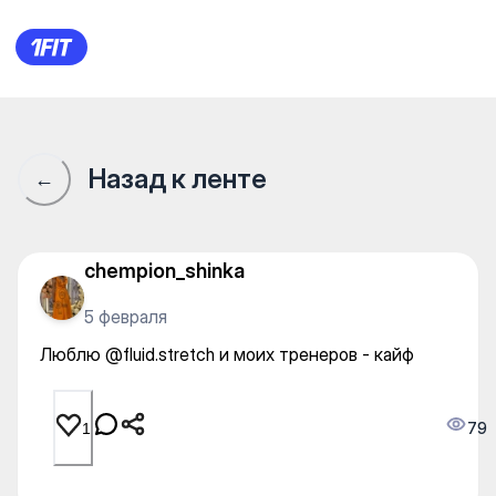
Люблю @fluid.stretch и моих
Назад к ленте
←
chempion_shinka
5 февраля
Люблю @fluid.stretch и моих тренеров - кайф
79
1